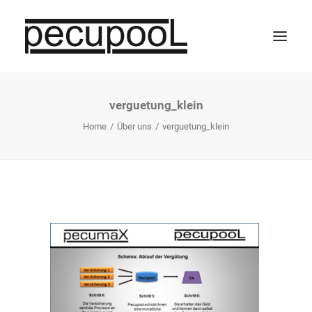
verguetung_klein
Home
Home
Über uns
verguetung_klein
Vergütung
Partner werden
Unternehmen
FAQ